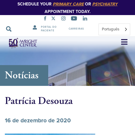
SCHEDULE YOUR
PRIMARY CARE
OR
PSYCHIATRY
APPOINTMENT TODAY.
PORTAL DO
Português
CARREIRAS
PACIENTE
Saltar
navegação
Notícias
Patrícia Desouza
16 de dezembro de 2020