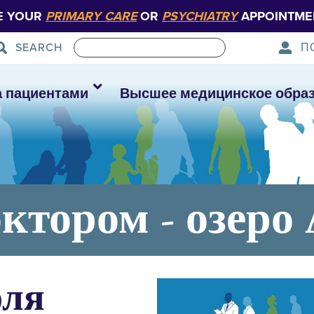
E YOUR
PRIMARY CARE
OR
PSYCHIATRY
APPOINTME
П
SEARCH
а пациентами
Высшее медицинское обра
октором - озеро
юля