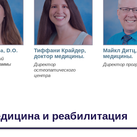
ia, D.O.
Тиффани Крайдер,
Майкл Дитц,
доктор медицины.
медицины.
ый
раммы
Директор
Директор прог
остеопатического
центра
едицина и реабилитация