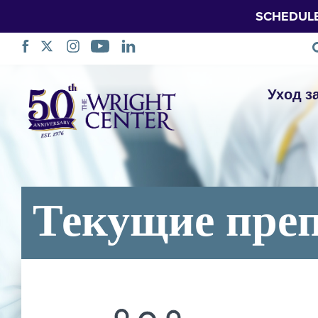
SCHEDUL
Пропустить
Уход з
навигацию
Текущие преп