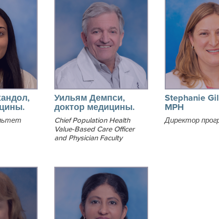
андол,
Уильям Демпси,
Stephanie Gil
цины.
доктор медицины.
MPH
льтет
Chief Population Health
Директор прог
Value-Based Care Officer
and Physician Faculty