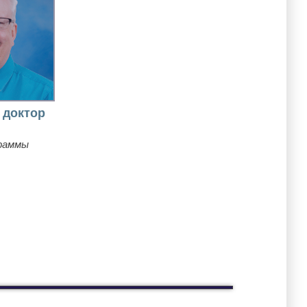
 доктор
раммы