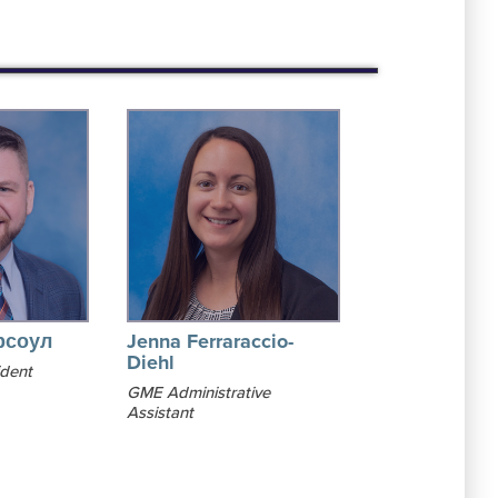
рсоул
Jenna Ferraraccio-
Diehl
ident
GME Administrative
Assistant