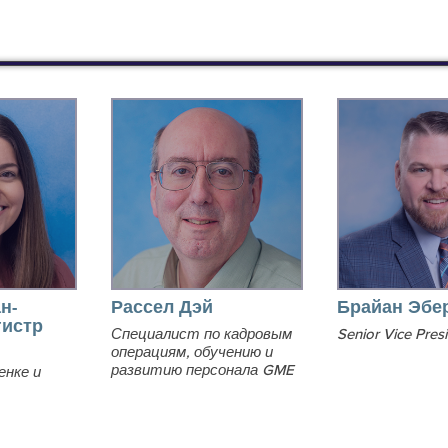
н-
Рассел Дэй
Брайан Эбе
гистр
Специалист по кадровым
Senior Vice Pres
операциям, обучению и
развитию персонала GME
енке и