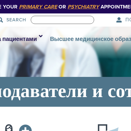
E YOUR
PRIMARY CARE
OR
PSYCHIATRY
APPOINTME
П
SEARCH
а пациентами
Высшее медицинское обра
одаватели и со