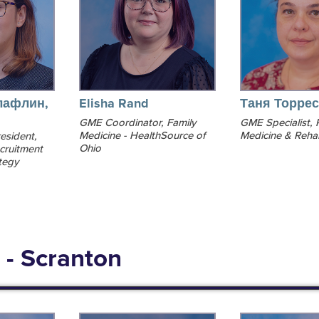
лафлин,
Elisha Rand
Таня Торрес
GME Coordinator, Family
GME Specialist, 
Medicine - HealthSource of
Medicine & Rehab
esident,
Ohio
cruitment
tegy
 - Scranton