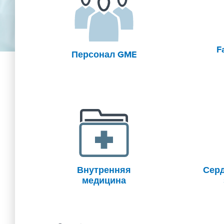
F
Персонал GME
Внутренняя
Серд
медицина