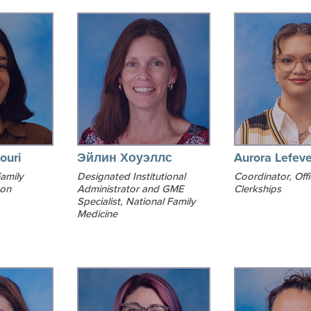
ouri
Эйлин Хоуэллс
Aurora Lefeve
amily
Designated Institutional
Coordinator, Offi
ton
Administrator and GME
Clerkships
Specialist, National Family
Medicine