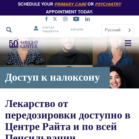
SCHEDULE YOUR
PRIMARY CARE
OR
PSYCHIATRY
APPOINTMENT TODAY.
ПОРТАЛ
Русский
КАРЬЕРА
ПАЦИЕНТА
Пропустить
навигацию
Доступ к налоксону
Лекарство от
передозировки доступно в
Центре Райта и по всей
Пенсильвании