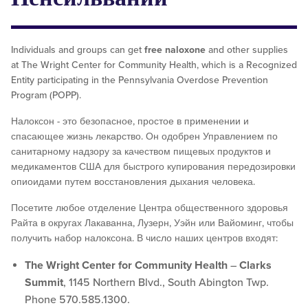
Individuals and groups can get
free naloxone
and other supplies
at The Wright Center for Community Health, which is a Recognized
Entity participating in the Pennsylvania Overdose Prevention
Program (POPP).
Налоксон - это безопасное, простое в применении и
спасающее жизнь лекарство. Он одобрен Управлением по
санитарному надзору за качеством пищевых продуктов и
медикаментов США для быстрого купирования передозировки
опиоидами путем восстановления дыхания человека.
Посетите любое отделение Центра общественного здоровья
Райта в округах Лакаванна, Лузерн, Уэйн или Вайоминг, чтобы
получить набор налоксона. В число наших центров входят:
The Wright Center for Community Health
–
Clarks
Summit
, 1145 Northern Blvd., South Abington Twp.
Phone 570.585.1300.