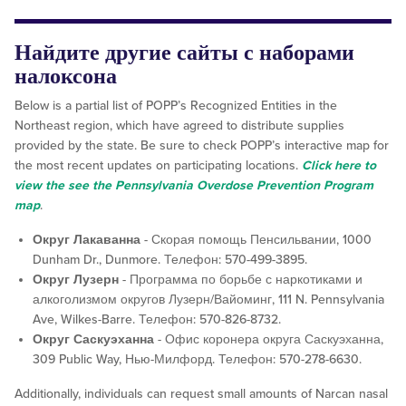
Найдите другие сайты с наборами
налоксона
Below is a partial list of POPP’s Recognized Entities in the
Northeast region, which have agreed to distribute supplies
provided by the state. Be sure to check POPP’s interactive map for
the most recent updates on participating locations.
Click here to
view the see the Pennsylvania Overdose Prevention Program
map
.
Округ Лакаванна
- Скорая помощь Пенсильвании, 1000
Dunham Dr., Dunmore. Телефон: 570-499-3895.
Округ Лузерн
- Программа по борьбе с наркотиками и
алкоголизмом округов Лузерн/Вайоминг, 111 N. Pennsylvania
Ave, Wilkes-Barre. Телефон: 570-826-8732.
Округ Саскуэханна
- Офис коронера округа Саскуэханна,
309 Public Way, Нью-Милфорд. Телефон: 570-278-6630.
Additionally, individuals can request small amounts of Narcan nasal