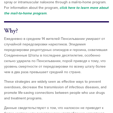
spray or intramuscular naloxone through a mail-to-home program.
For information about the program,
click here to learn more about
the mail-to-home program
.
Why?
Ежедневно в среднем 14 жителей Пенсильвании умирают от
случайной передозировки наркотиков. Эпидемия
передозировки рецептурных опиоидов и героина, охватившая
Соединенные Штаты в последнее десятилетие, особенно
сильно ударила по Пенсильвании, порой приводя к тому, что
уровень смертности от передозировки по всему штату более
чем в два раза превышает средний по стране.
These strategies are widely seen as effective ways to prevent
overdoses, decrease the transmission of infectious diseases, and
promote life-saving connections between people who use drugs
and treatment programs.
Данные свидетельствуют о том, что налоксон не приводит к