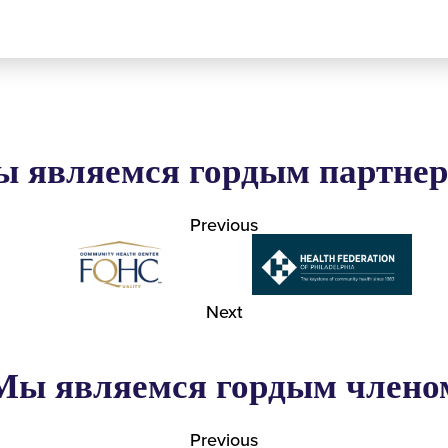
 являемся гордым партне
Previous
Next
Мы являемся гордым члено
Previous