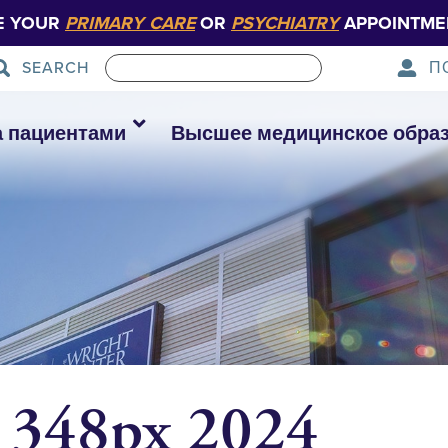
E YOUR
PRIMARY CARE
OR
PSYCHIATRY
APPOINTME
П
SEARCH
а пациентами
Высшее медицинское обра
r 348px 2024