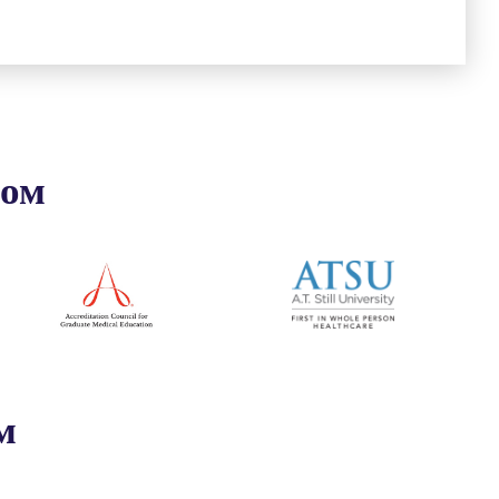
ром
м