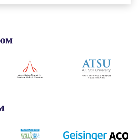
ром
м