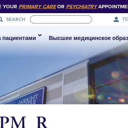
E YOUR
PRIMARY CARE
OR
PSYCHIATRY
APPOINTME
П
SEARCH
а пациентами
Высшее медицинское обра
– PM_R