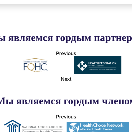
 являемся гордым партне
Previous
Next
Мы являемся гордым члено
Previous