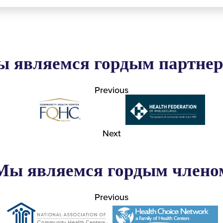
 являемся гордым партне
Previous
Next
Мы являемся гордым члено
Previous