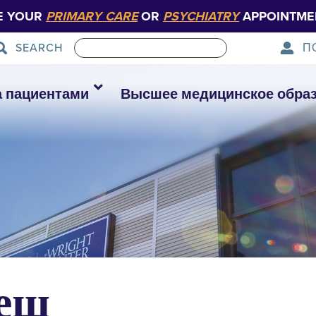
E YOUR
PRIMARY CARE
OR
PSYCHIATRY
APPOINTME
П
SEARCH
а пациентами
Высшее медицинское обра
еш