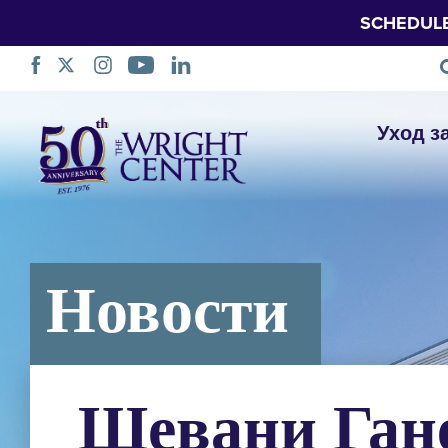
SCHEDUL
Пропустить
Уход з
навигацию
Новости
Шевани Ган