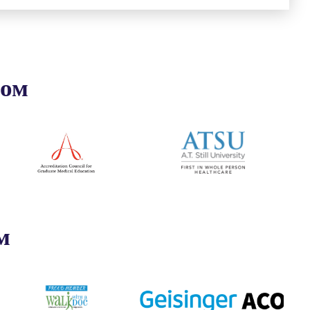
ром
м