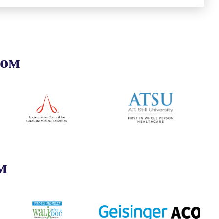
ром
м