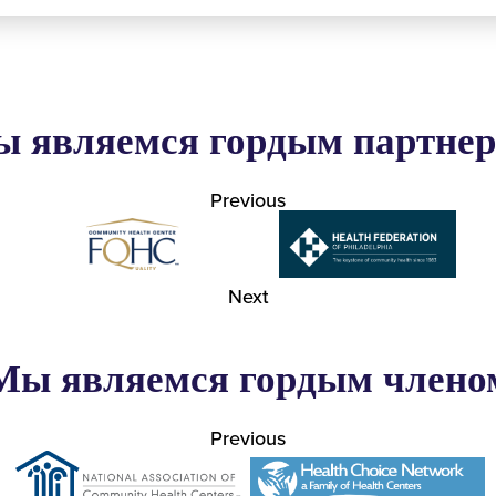
 являемся гордым партне
Previous
Next
Мы являемся гордым члено
Previous