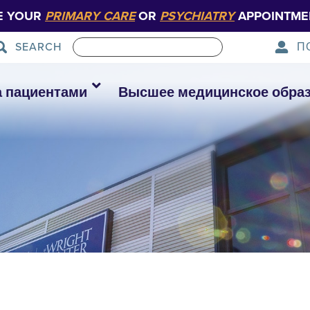
E YOUR
PRIMARY CARE
OR
PSYCHIATRY
APPOINTME
П
SEARCH
а пациентами
Высшее медицинское обра