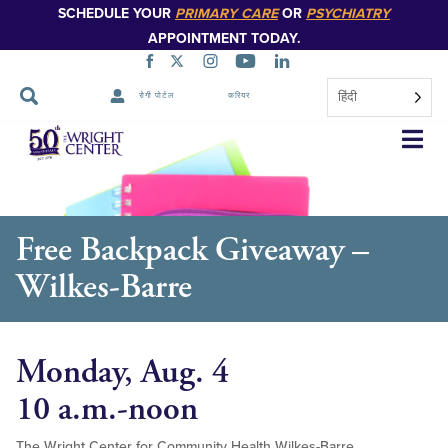
SCHEDULE YOUR
PRIMARY CARE
OR
PSYCHIATRY
APPOINTMENT TODAY.
हिंदी
रोगी पोर्टल
करियर
नेविगेशन
छोड़ें
Free Backpack Giveaway –
Wilkes-Barre
Monday, Aug. 4
10 a.m.-noon
The Wright Center for Community Health Wilkes-Barre