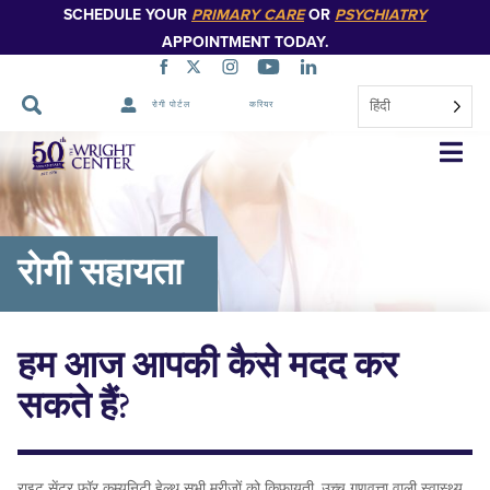
SCHEDULE YOUR
PRIMARY CARE
OR
PSYCHIATRY
APPOINTMENT TODAY.
हिंदी
रोगी पोर्टल
करियर
नेविगेशन
छोड़ें
रोगी सहायता
हम आज आपकी कैसे मदद कर
सकते हैं?
राइट सेंटर फॉर कम्युनिटी हेल्थ सभी मरीजों को किफायती, उच्च गुणवत्ता वाली स्वास्थ्य