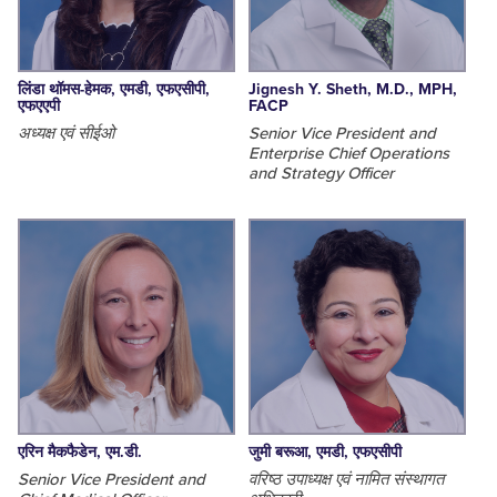
लिंडा थॉमस-हेमक, एमडी, एफएसीपी,
Jignesh Y. Sheth, M.D., MPH,
एफएएपी
FACP
अध्यक्ष एवं सीईओ
Senior Vice President and
Enterprise Chief Operations
and Strategy Officer
एरिन मैकफैडेन, एम.डी.
जुमी बरूआ, एमडी, एफएसीपी
Senior Vice President and
वरिष्ठ उपाध्यक्ष एवं नामित संस्थागत