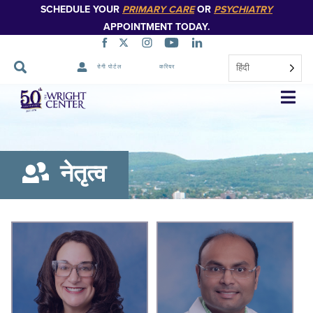
SCHEDULE YOUR
PRIMARY CARE
OR
PSYCHIATRY
APPOINTMENT TODAY.
हिंदी
रोगी पोर्टल
करियर
नेविगेशन
छोड़ें
नेतृत्व