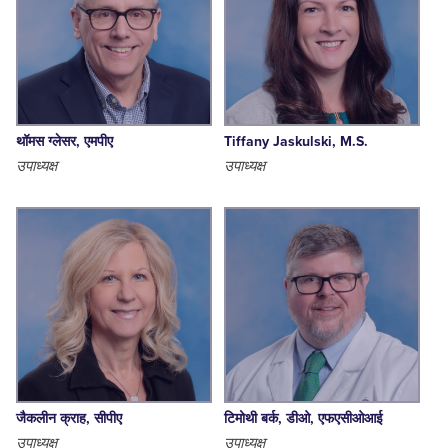
थॉमस ग्लेसर, एमपीए
Tiffany Jaskulski, M.S.
उपाध्यक्ष
उपाध्यक्ष
जैकलीन क्राह, सीपीए
टिमोथी बर्क, डीओ, एफएसीओआई
उपाध्यक्ष
उपाध्यक्ष