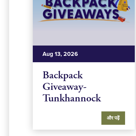
Aug 13, 2026
Backpack
Giveaway-
Tunkhannock
और पढ़ें