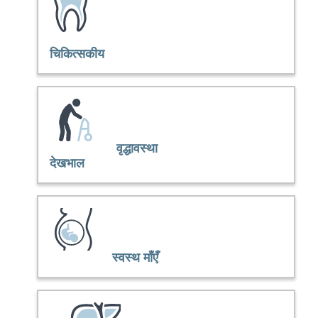
चिकित्सकीय
वृद्धावस्था
देखभाल
स्वस्थ माँएँ