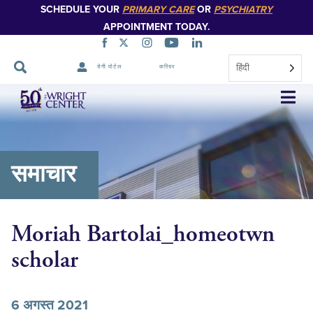
SCHEDULE YOUR
PRIMARY CARE
OR
PSYCHIATRY
APPOINTMENT TODAY.
हिंदी
रोगी पोर्टल
करियर
नेविगेशन
छोड़ें
समाचार
Moriah Bartolai_homeotwn
scholar
6 अगस्त 2021