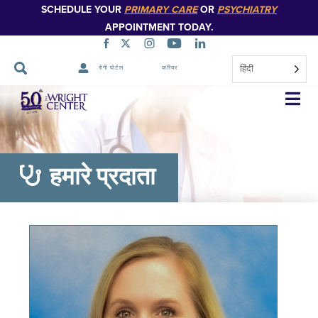
SCHEDULE YOUR
PRIMARY CARE
OR
PSYCHIATRY
APPOINTMENT TODAY.
हिंदी
रोगी पोर्टल
करियर
नेविगेशन
छोड़ें
हमारे प्रदाता