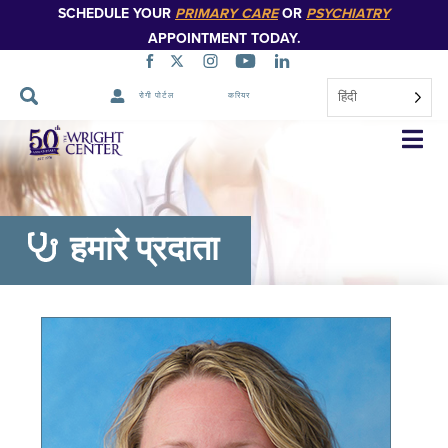
SCHEDULE YOUR
PRIMARY CARE
OR
PSYCHIATRY
APPOINTMENT TODAY.
हिंदी
रोगी पोर्टल
करियर
नेविगेशन
छोड़ें
हमारे प्रदाता