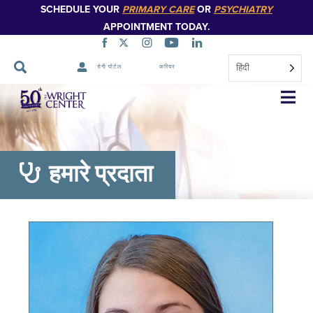
SCHEDULE YOUR
PRIMARY CARE
OR
PSYCHIATRY
APPOINTMENT TODAY.
हिंदी
रोगी पोर्टल
करियर
नेविगेशन
छोड़ें
हमारे प्रदाता