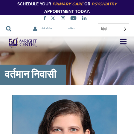
SCHEDULE YOUR
PRIMARY CARE
OR
PSYCHIATRY
APPOINTMENT TODAY.
हिंदी
रोगी पोर्टल
करियर
नेविगेशन
छोड़ें
वर्तमान निवासी