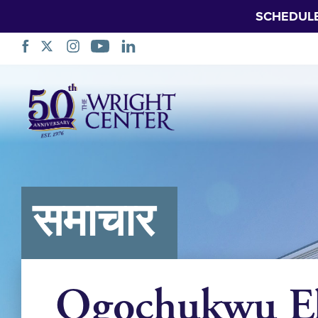
SCHEDUL
नेविगेशन
छोड़ें
समाचार
Ogochukwu Ek