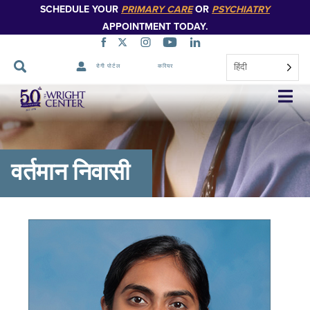
SCHEDULE YOUR
PRIMARY CARE
OR
PSYCHIATRY
APPOINTMENT TODAY.
हिंदी
रोगी पोर्टल
करियर
नेविगेशन
छोड़ें
वर्तमान निवासी