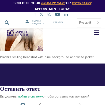
SCHEDULE YOUR
PRIMARY CARE
OR
PSYCHIATRY
APPOINTMENT TODAY.
ПОРТАЛ
Русский
КАРЬЕРА
ПАЦИЕНТА
Prachi Agarwal
Пропустить
навигацию
Prachi’s smiling headshot with blue background and white jacket
Оставить ответ
Вы должны
войти в систему
, чтобы оставить комментарий.