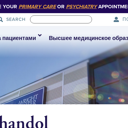
E YOUR
PRIMARY CARE
OR
PSYCHIATRY
APPOINTME
П
SEARCH
а пациентами
Высшее медицинское обра
handol