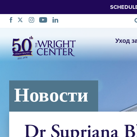
SCHEDUL
Пропустить
Уход з
навигацию
Новости
Dr Supriana B