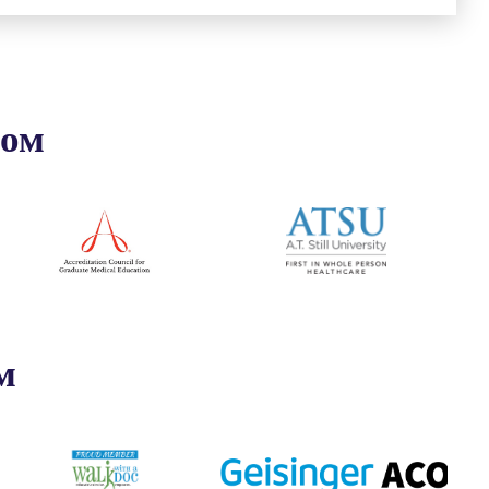
ром
м