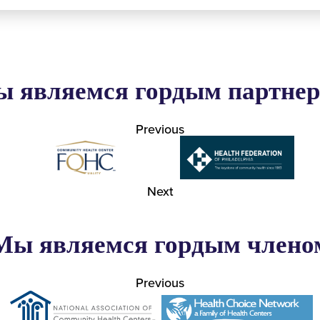
 являемся гордым партне
Previous
Next
Мы являемся гордым члено
Previous