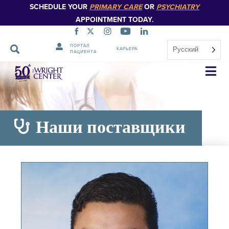
SCHEDULE YOUR
PRIMARY CARE
OR
PSYCHIATRY
APPOINTMENT TODAY.
ПОРТАЛ
Русский
КАРЬЕРА
ПАЦИЕНТА
Пропустить
навигацию
Наши поставщики