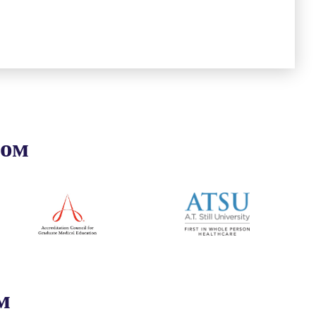
ром
м