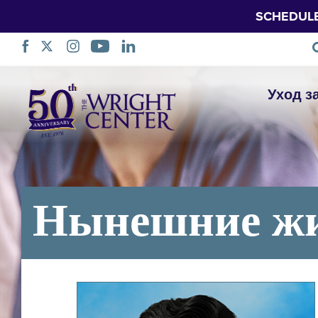
SCHEDUL
Пропустить
Уход з
навигацию
Нынешние ж