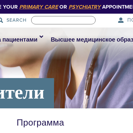
E YOUR
PRIMARY CARE
OR
PSYCHIATRY
APPOINTME
П
SEARCH
а пациентами
Высшее медицинское обра
ители
Программа