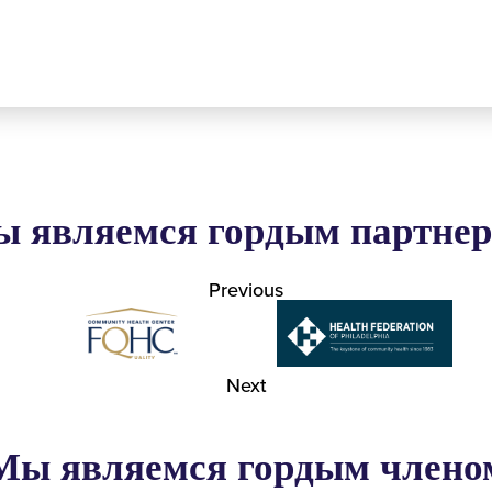
 являемся гордым партне
Previous
Next
Мы являемся гордым члено