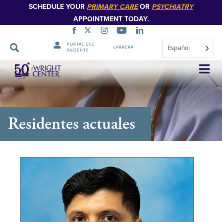
SCHEDULE YOUR
PRIMARY CARE
OR
PSYCHIATRY
APPOINTMENT TODAY.
PORTAL DEL
Español
CARRERA
PACIENTE
Saltar
navegación
Residentes actuales