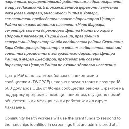
пациентам, осуществляемой работниками здравоохранения
в округе Лакаванна. В торжественной церемонии вручения
чека (слева направо) участвуют Уильям Уотерс,
заместитель председателя совета директоров Центра
Райта по охране здоровья населения; Мэри Маррара,
секретарь совета директоров Центра Райта по охране
здоровья населения; Лаура Дуккеши, президент и
генеральный директор Фонда сообщества района Скрэнтон;
Кара Сейтцингер, директор по связям с общественностью/
советник президента и генерального директора Центра
Райта; и Жерар Джеффрой, председатель совета
директоров Центра Райта по охране здоровья населения.
Центр Райта по взаимодействию с пациентами и
сообществом (TWCPCE) недавно получил грант в размере 18
500 долларов США от Фонда сообщества района Скрэнтон на
поддержку программы помощи пациентам, осуществляемой
общественными медицинскими работниками в округе
Лакаванна.
Community health workers will use the grant funds to respond to
the hardships identified in screenings that are administered at a