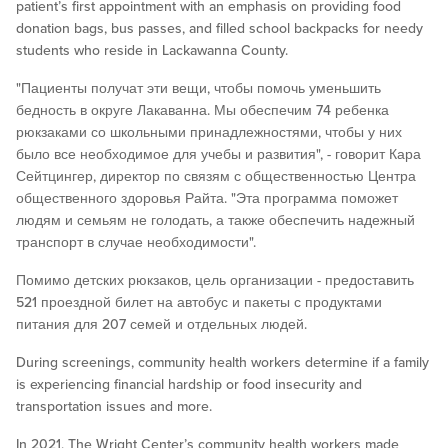
patient’s first appointment with an emphasis on providing food
donation bags, bus passes, and filled school backpacks for needy
students who reside in Lackawanna County.
"Пациенты получат эти вещи, чтобы помочь уменьшить
бедность в округе Лакаванна. Мы обеспечим 74 ребенка
рюкзаками со школьными принадлежностями, чтобы у них
было все необходимое для учебы и развития", - говорит Кара
Сейтцингер, директор по связям с общественностью Центра
общественного здоровья Райта. "Эта программа поможет
людям и семьям не голодать, а также обеспечить надежный
транспорт в случае необходимости".
Помимо детских рюкзаков, цель организации - предоставить
521 проездной билет на автобус и пакеты с продуктами
питания для 207 семей и отдельных людей.
During screenings, community health workers determine if a family
is experiencing financial hardship or food insecurity and
transportation issues and more.
In 2021, The Wright Center’s community health workers made