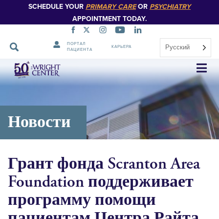
SCHEDULE YOUR
PRIMARY CARE
OR
PSYCHIATRY
APPOINTMENT TODAY.
ПОРТАЛ
Русский
КАРЬЕРА
ПАЦИЕНТА
Пропустить
навигацию
Новости
Грант фонда Scranton Area
Foundation поддерживает
программу помощи
пациентам Центра Райта