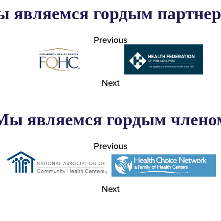
 являемся гордым партне
Previous
Next
Мы являемся гордым члено
Previous
Next