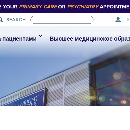
E YOUR
PRIMARY CARE
OR
PSYCHIATRY
APPOINTME
П
SEARCH
а пациентами
Высшее медицинское обра