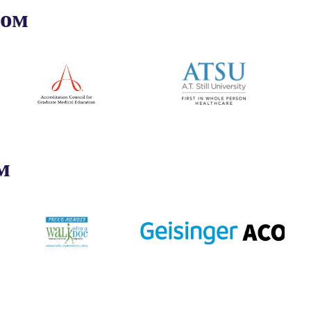
ром
м