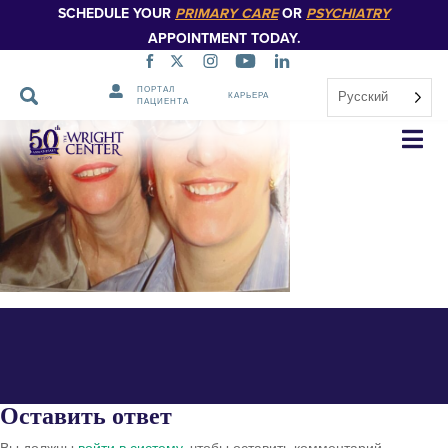
SCHEDULE YOUR
PRIMARY CARE
OR
PSYCHIATRY
APPOINTMENT TODAY.
ПОРТАЛ
Русский
КАРЬЕРА
ПАЦИЕНТА
Elaine Caljean, left, and her
Пропустить
навигацию
daughter, Leslie, in the early
2000s.
Оставить ответ