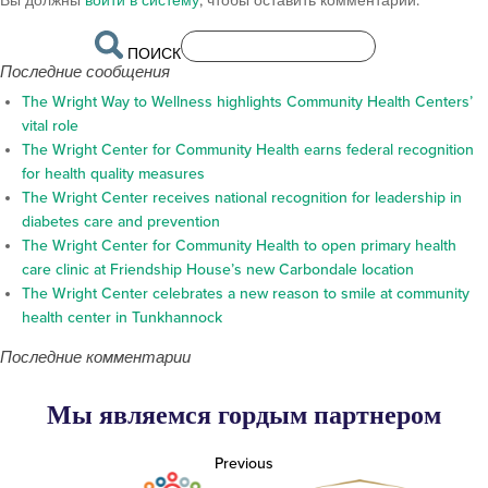
Вы должны
войти в систему
, чтобы оставить комментарий.
ПОИСК
Последние сообщения
The Wright Way to Wellness highlights Community Health Centers’
vital role
The Wright Center for Community Health earns federal recognition
for health quality measures
The Wright Center receives national recognition for leadership in
diabetes care and prevention
The Wright Center for Community Health to open primary health
care clinic at Friendship House’s new Carbondale location
The Wright Center celebrates a new reason to smile at community
health center in Tunkhannock
Последние комментарии
Мы являемся гордым партнером
Previous