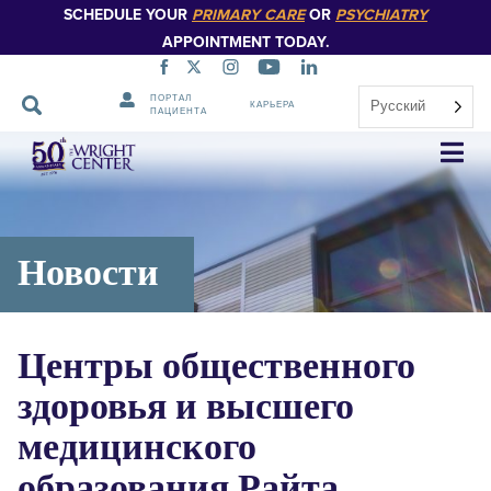
SCHEDULE YOUR
PRIMARY CARE
OR
PSYCHIATRY
APPOINTMENT TODAY.
ПОРТАЛ
Русский
КАРЬЕРА
ПАЦИЕНТА
Пропустить
навигацию
Новости
Центры общественного
здоровья и высшего
медицинского
образования Райта