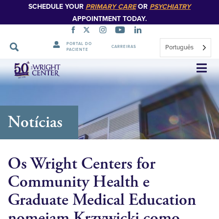
SCHEDULE YOUR
PRIMARY CARE
OR
PSYCHIATRY
APPOINTMENT TODAY.
PORTAL DO
Português
CARREIRAS
PACIENTE
Saltar
navegação
Notícias
Os Wright Centers for
Community Health e
Graduate Medical Education
nomeiam Krzywicki como