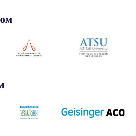
ром
м