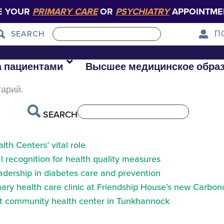
E YOUR
PRIMARY CARE
OR
PSYCHIATRY
APPOINTME
П
SEARCH
er
а пациентами
Высшее медицинское обра
тарий.
SEARCH
th Centers’ vital role
 recognition for health quality measures
eadership in diabetes care and prevention
ry health care clinic at Friendship House’s new Carbond
at community health center in Tunkhannock