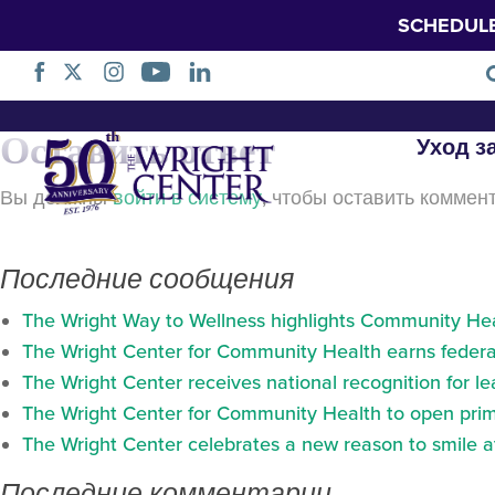
SCHEDUL
mham-2025-bann
Пропустить
Оставить ответ
Уход з
навигацию
Вы должны
войти в систему
, чтобы оставить коммен
Последние сообщения
The Wright Way to Wellness highlights Community Heal
The Wright Center for Community Health earns federal
The Wright Center receives national recognition for l
The Wright Center for Community Health to open prima
The Wright Center celebrates a new reason to smile 
Последние комментарии