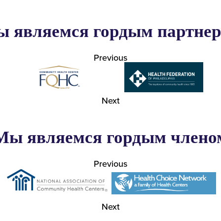
 являемся гордым партне
Previous
Next
Мы являемся гордым члено
Previous
Next