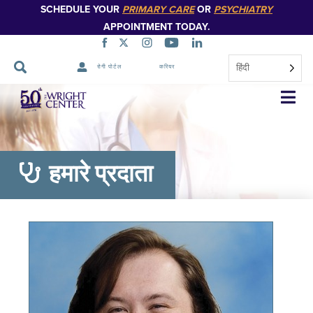
SCHEDULE YOUR
PRIMARY CARE
OR
PSYCHIATRY
APPOINTMENT TODAY.
हिंदी
रोगी पोर्टल
करियर
नेविगेशन
छोड़ें
हमारे प्रदाता