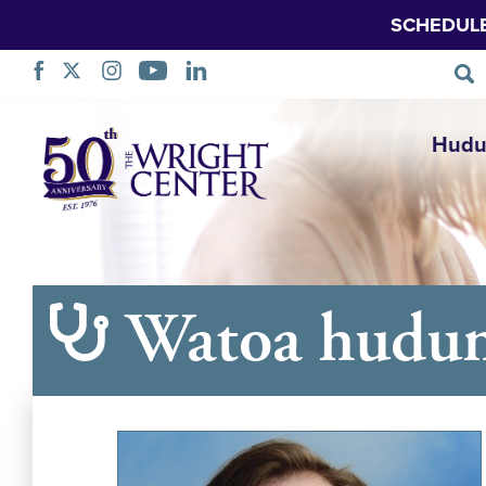
SCHEDUL
Ruka
Hudu
Urambazaji
Watoa hudu