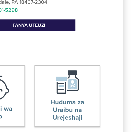
dale, PA 18407-2304
91-5298
FANYA UTEUZI
Huduma za
i wa
Uraibu na
o
Urejeshaji