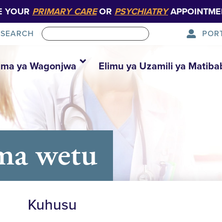
E YOUR
PRIMARY CARE
OR
PSYCHIATRY
APPOINTME
POR
SEARCH
ma ya Wagonjwa
Elimu ya Uzamili ya Matiba
ma wetu
Kuhusu