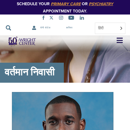
SCHEDULE YOUR
PRIMARY CARE
OR
PSYCHIATRY
APPOINTMENT TODAY.
हिंदी
रोगी पोर्टल
करियर
नेविगेशन
छोड़ें
वर्तमान निवासी