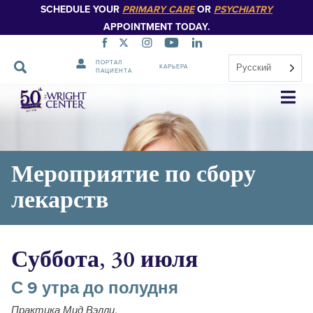
SCHEDULE YOUR
PRIMARY CARE
OR
PSYCHIATRY
APPOINTMENT TODAY.
ПОРТАЛ
Русский
КАРЬЕРА
ПАЦИЕНТА
Пропустить
навигацию
Мероприятие по сбору
лекарств
Суббота, 30 июля
С 9 утра до полудня
Практика Мид Вэлли,