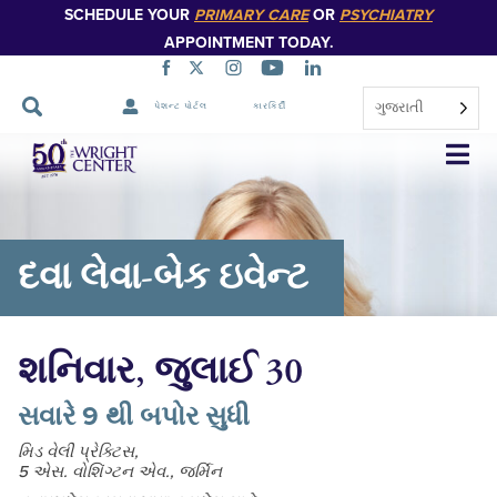
SCHEDULE YOUR
PRIMARY CARE
OR
PSYCHIATRY
APPOINTMENT TODAY.
ગુજરાતી
પેશન્ટ પોર્ટલ
કારકિર્દી
નેવિગેશન
છોડો
દવા લેવા-બેક ઇવેન્ટ
શનિવાર, જુલાઈ 30
સવારે 9 થી બપોર સુધી
મિડ વેલી પ્રેક્ટિસ,
5 એસ. વોશિંગ્ટન એવ., જર્મિન