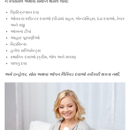
ન વપરાયેલ અથવા સમાપ્ત થયેલ લાવો:
પ્રિસ્ક્રિપ્શન દવા
ઓવર-ધ-કાઉન્ટર દવાઓ (પીડામાં રાહત, એન્ટાસિડ્સ, ઠંડા દવાઓ, રેચક
અને વધુ)
આંખના ટીપાં
આહાર પૂરવણીઓ
વિટામિન્સ
હર્બલ સપ્લિમેન્ટ્સ
સ્થાનિક દવાઓ (ક્રીમ, જેલ અને મલમ)
પાલતુ દવા
અમે ઇન્હેલર, સોય અથવા ઓપન લિક્વિડ દવાઓ સ્વીકારી શકતા નથી.