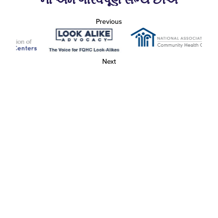
ના અમે ગૌરવપૂર્ણ સભ્ય છીએ
Previous
Next