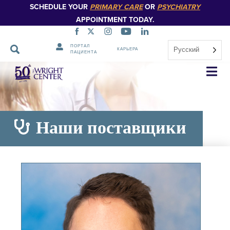
SCHEDULE YOUR
PRIMARY CARE
OR
PSYCHIATRY
APPOINTMENT TODAY.
ПОРТАЛ
Русский
КАРЬЕРА
ПАЦИЕНТА
Пропустить
навигацию
Наши поставщики