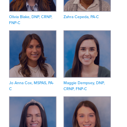
Olivia Blake, DNP, CRNP,
Zahra Cepeda, PA-C
FNP-C
Jo Anna Cox, MSPAS, PA-
Maggie Dempsey, DNP,
C
CRNP, FNP-C