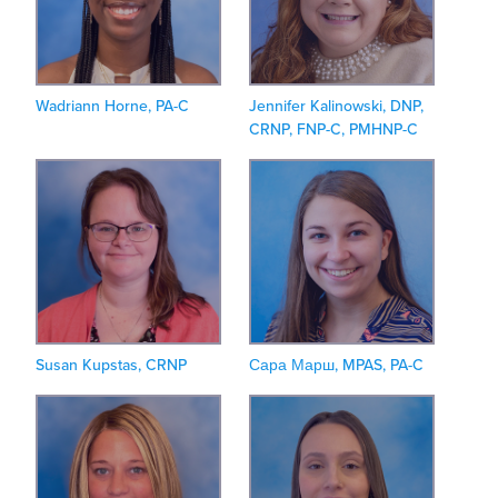
Wadriann Horne, PA-C
Jennifer Kalinowski, DNP,
CRNP, FNP-C, PMHNP-C
Susan Kupstas, CRNP
Сара Марш, MPAS, PA-C