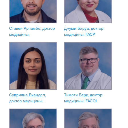
Стивен Арчамбо, доктор
Джуми Баруа, доктор
медицины.
медицины, FACP
Суприяна Бхандол,
Тимоти Берк, доктор
доктор медицины.
медицины, FACOI