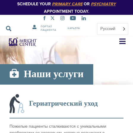
SCHEDULE YOUR
PRIMARY CARE
OR
PSYCHIATRY
APPOINTMENT TODAY.
ПОРТАЛ
Русский
КАРЬЕРА
ПАЦИЕНТА
Пропустить
навигацию
Наши услуги
Гериатрический уход
Пожилые пациенты сталкиваются с уникальными
проблемами со здоровьем, которые возникают в