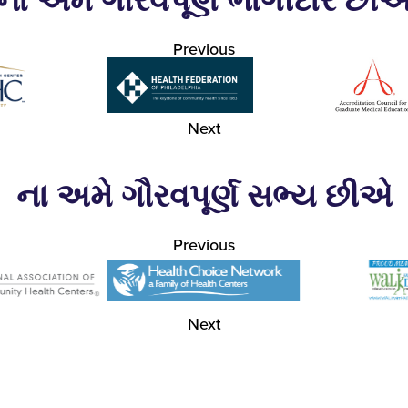
ના અમે ગૌરવપૂર્ણ ભાગીદાર છી
Previous
Next
ના અમે ગૌરવપૂર્ણ સભ્ય છીએ
Previous
Next