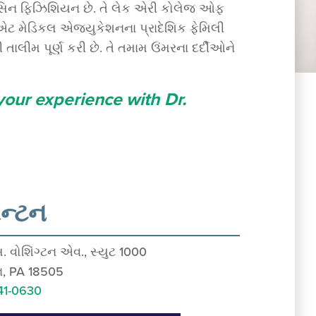
મેડિસિન ફિઝિશિયન છે. તે લેક એરી કોલેજ ઓફ
ુએટ મેડિકલ એજ્યુકેશનના પ્રાદેશિક ફેમિલી
સી તાલીમ પૂર્ણ કરી છે. તે તમામ ઉંમરના દર્દીઓને
your experience with Dr.
રેન્ટન
 વોશિંગ્ટન એવ., સ્યુટ 1000
ટન, PA 18505
41-0630