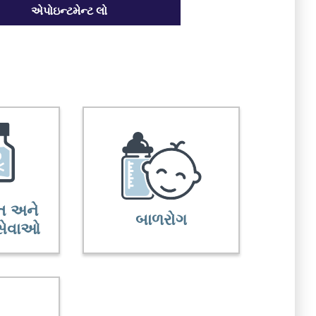
એપોઇન્ટમેન્ટ લો
તિ અને
બાળરોગ
િ સેવાઓ