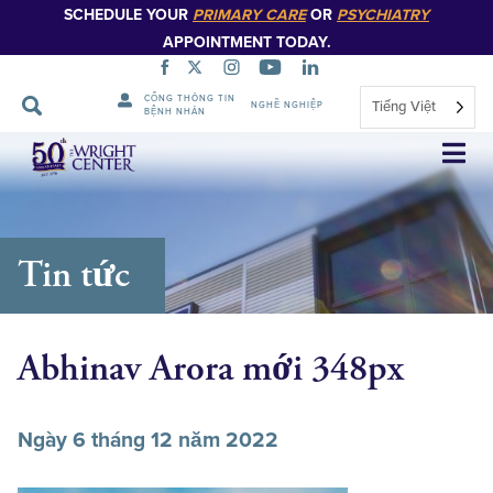
SCHEDULE YOUR
PRIMARY CARE
OR
PSYCHIATRY
APPOINTMENT TODAY.
CỔNG THÔNG TIN
Tiếng Việt
NGHỀ NGHIỆP
BỆNH NHÂN
Bỏ
qua
điều
hướng
Tin tức
Abhinav Arora mới 348px
Ngày 6 tháng 12 năm 2022