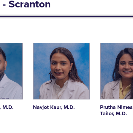
 - Scranton
, M.D.
Navjot Kaur, M.D.
Prutha Nime
Tailor, M.D.