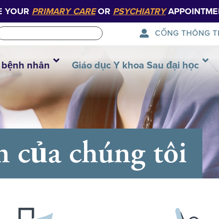
E YOUR
PRIMARY CARE
OR
PSYCHIATRY
APPOINTME
CỔNG THÔNG T
 bệnh nhân
Giáo dục Y khoa Sau đại học
n của chúng tôi