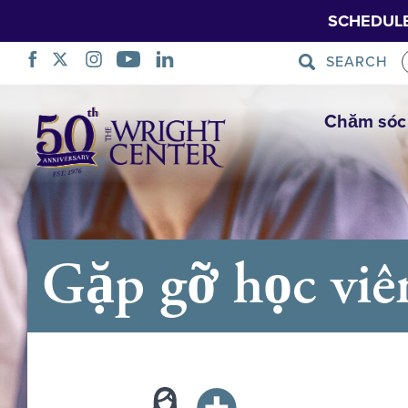
SCHEDUL
SEARCH
Bỏ
Chăm sóc
qua
điều
hướng
Gặp gỡ học viê