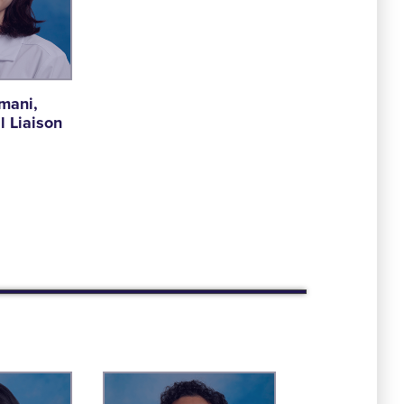
mani,
l Liaison