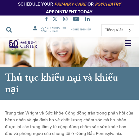
SCHEDULE YOUR
PRIMARY CARE
OR
PSYCHIATRY
APPOINTMENT TODAY.
CỔNG THÔNG TIN
Tiếng Việt
NGHỀ NGHIỆP
BỆNH NHÂN
Bỏ
qua
điều
hướng
Thủ tục khiếu nại và khiếu
nại
Trung tâm Wright về Sức khỏe Cộng đồng trân trọng phản hồi của
bệnh nhân và gia đình họ về chất lượng chăm sóc mà họ nhận
được tại các trung tâm y tế cộng đồng chăm sóc sức khỏe ban
đầu và phòng ngừa của chúng tôi ở Đông Bắc Pennsylvania.