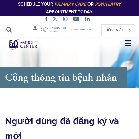
SCHEDULE YOUR
PRIMARY CARE
OR
PSYCHIATRY
APPOINTMENT TODAY.
CỔNG THÔNG TIN
Tiếng Việt
NGHỀ NGHIỆP
BỆNH NHÂN
Bỏ
qua
điều
hướng
Cổng thông tin bệnh nhân
Người dùng đã đăng ký và
mới