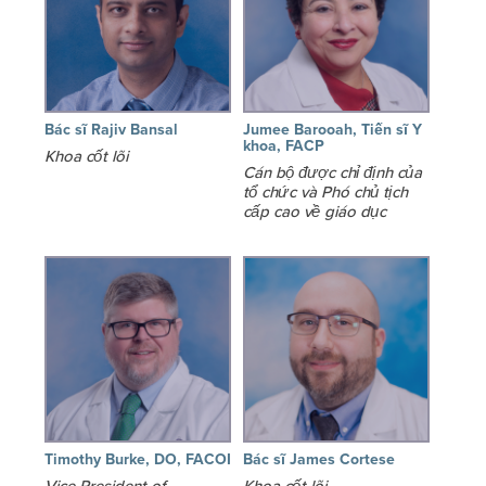
Bác sĩ Rajiv Bansal
Jumee Barooah, Tiến sĩ Y
khoa, FACP
Khoa cốt lõi
Cán bộ được chỉ định của
tổ chức và Phó chủ tịch
cấp cao về giáo dục
Timothy Burke, DO, FACOI
Bác sĩ James Cortese