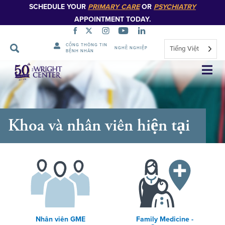
SCHEDULE YOUR
PRIMARY CARE
OR
PSYCHIATRY
APPOINTMENT TODAY.
CỔNG THÔNG TIN
Tiếng Việt
NGHỀ NGHIỆP
BỆNH NHÂN
Bỏ
qua
điều
hướng
Khoa và nhân viên hiện tại
Nhân viên GME
Family Medicine -