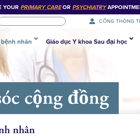
E YOUR
PRIMARY CARE
OR
PSYCHIATRY
APPOINTME
CỔNG THÔNG T
 bệnh nhân
Giáo dục Y khoa Sau đại học
sóc cộng đồng
ệnh nhân