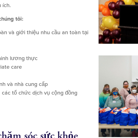
 ích.
húng tôi:
àn và giới thiệu nhu cầu an toàn tại
ninh lương thực
iate care
đình và nhà cung cấp
 các tổ chức dịch vụ cộng đồng
 chăm sóc sức khỏe