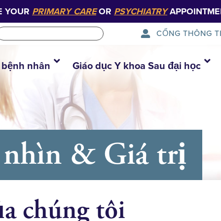
E YOUR
PRIMARY CARE
OR
PSYCHIATRY
APPOINTME
CỔNG THÔNG T
 bệnh nhân
Giáo dục Y khoa Sau đại học
nhìn & Giá trị
a chúng tôi