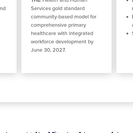
THE
Health and Human
and
Services gold standard
community-based model for
comprehensive primary
healthcare with integrated
workforce development by
June 30, 2027.