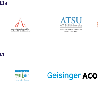
của
ủa