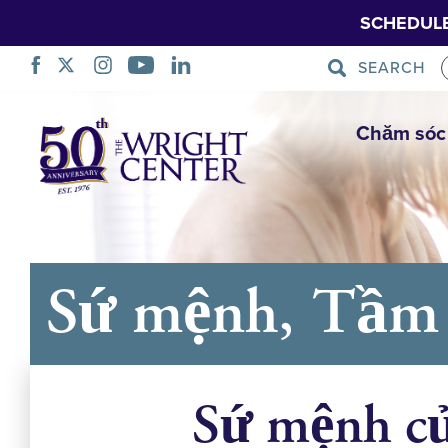
SCHEDUL
SEARCH
Bỏ
Chăm sóc
qua
điều
hướng
Sứ mệnh, Tầm 
Sứ mệnh củ