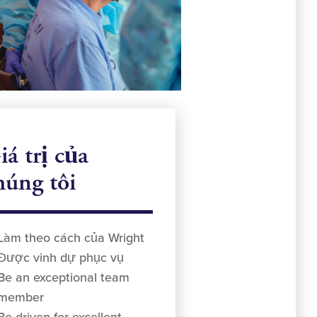
iá trị của
húng tôi
Làm theo cách của Wright
Được vinh dự phục vụ
Be an exceptional team
member