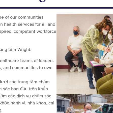
re of our communities
 health services for all and
nspired, competent workforce
ung tâm Wright:
healthcare teams of leaders
s, and communities to own
 lưới các trung tâm chăm
 sóc ban đầu trên khắp
gồm các dịch vụ chăm sóc
hỏe hành vi, nha khoa, cai
g.