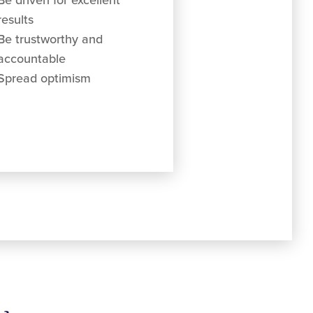
Be driven for excellent
results
Be trustworthy and
accountable
Spread optimism