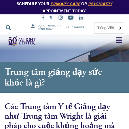
SCHEDULE YOUR
PRIMARY CARE
OR
PSYCHIATRY
APPOINTMENT TODAY.
CỔNG THÔNG TIN
Tiếng Việt
NGHỀ NGHIỆP
BỆNH NHÂN
Bỏ
qua
điều
hướng
Trung tâm giảng dạy sức
khỏe là gì?
Các Trung tâm Y tế Giảng dạy
như Trung tâm Wright là giải
pháp cho cuộc khủng hoảng mà