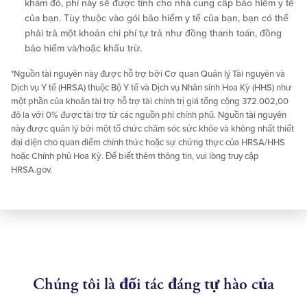
khám đó, phí này sẽ được tính cho nhà cung cấp bảo hiểm y tế
của bạn. Tùy thuộc vào gói bảo hiểm y tế của bạn, bạn có thể
phải trả một khoản chi phí tự trả như đồng thanh toán, đồng
bảo hiểm và/hoặc khấu trừ.
*Nguồn tài nguyên này được hỗ trợ bởi Cơ quan Quản lý Tài nguyên và
Dịch vụ Y tế (HRSA) thuộc Bộ Y tế và Dịch vụ Nhân sinh Hoa Kỳ (HHS) như
một phần của khoản tài trợ hỗ trợ tài chính trị giá tổng cộng 372.002,00
đô la với 0% được tài trợ từ các nguồn phi chính phủ. Nguồn tài nguyên
này được quản lý bởi một tổ chức chăm sóc sức khỏe và không nhất thiết
đại diện cho quan điểm chính thức hoặc sự chứng thực của HRSA/HHS
hoặc Chính phủ Hoa Kỳ. Để biết thêm thông tin, vui lòng truy cập
HRSA.gov.
Chúng tôi là đối tác đáng tự hào của