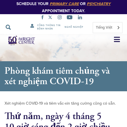
SCHEDULE YOUR
PRIMARY CARE
OR
PSYCHIATRY
APPOINTMENT TODAY.
CỔNG THÔNG TIN
Tiếng Việt
NGHỀ NGHIỆP
BỆNH NHÂN
Bỏ
qua
điều
hướng
Phòng khám tiêm chủng và
xét nghiệm COVID-19
Xét nghiệm COVID-19 và tiêm vắc-xin tăng cường cũng có sẵn.
Thứ năm, ngày 4 tháng 5
10 giờ sáng đến 2 giờ chiều