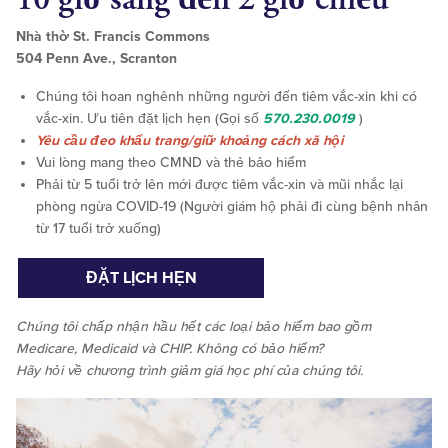
Nhà thờ St. Francis Commons
504 Penn Ave., Scranton
Chúng tôi hoan nghênh những người đến tiêm vắc-xin khi có
vắc-xin. Ưu tiên đặt lịch hẹn (Gọi số
570.230.0019
)
Yêu cầu đeo khẩu trang/giữ khoảng cách xã hội
Vui lòng mang theo CMND và thẻ bảo hiểm
Phải từ 5 tuổi trở lên mới được tiêm vắc-xin và mũi nhắc lại
phòng ngừa COVID-19 (Người giám hộ phải đi cùng bệnh nhân
từ 17 tuổi trở xuống)
ĐẶT LỊCH HẸN
Chúng tôi chấp nhận
hầu hết
các loại bảo hiểm bao gồm
Medicare, Medicaid và CHIP. Không có bảo hiểm?
Hãy hỏi về chương trình giảm giá học phí của chúng tôi.