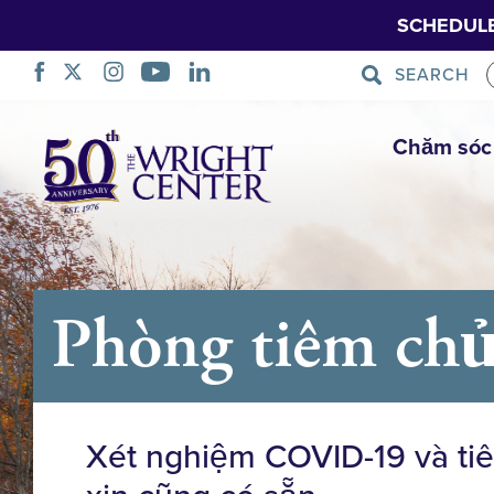
SCHEDUL
SEARCH
Bỏ
Chăm sóc
qua
điều
hướng
Phòng tiêm c
Xét nghiệm COVID-19 và tiê