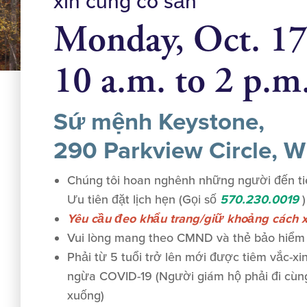
xin cũng có sẵn
Monday, Oct. 1
10 a.m. to 2 p.m
Sứ mệnh Keystone,
290 Parkview Circle, W
Chúng tôi hoan nghênh những người đến tiêm
Ưu tiên đặt lịch hẹn (Gọi số
570.230.0019
)
Yêu cầu đeo khẩu trang/giữ khoảng cách x
Vui lòng mang theo CMND và thẻ bảo hiểm
Phải từ 5 tuổi trở lên mới được tiêm vắc-xi
ngừa COVID-19 (Người giám hộ phải đi cùng
xuống)