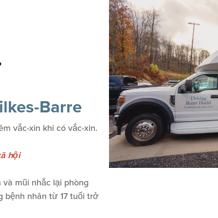
7
.
ilkes-Barre
 vắc-xin khi có vắc-xin.
ã hội
n và mũi nhắc lại phòng
 bệnh nhân từ 17 tuổi trở