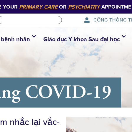
E YOUR
PRIMARY CARE
OR
PSYCHIATRY
APPOINTME
CỔNG THÔNG T
 bệnh nhân
Giáo dục Y khoa Sau đại học
hủng COVID-19
m nhắc lại vắc-