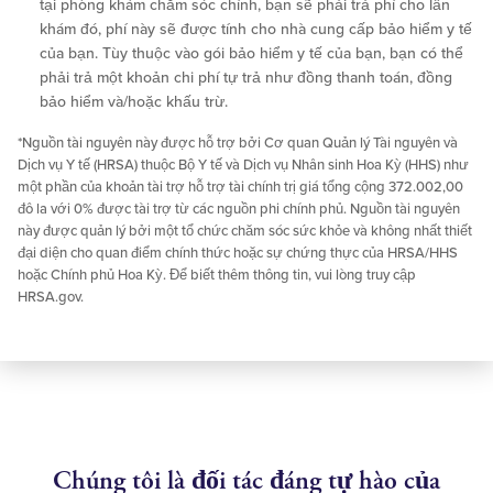
tại phòng khám chăm sóc chính, bạn sẽ phải trả phí cho lần
khám đó, phí này sẽ được tính cho nhà cung cấp bảo hiểm y tế
của bạn. Tùy thuộc vào gói bảo hiểm y tế của bạn, bạn có thể
phải trả một khoản chi phí tự trả như đồng thanh toán, đồng
bảo hiểm và/hoặc khấu trừ.
*Nguồn tài nguyên này được hỗ trợ bởi Cơ quan Quản lý Tài nguyên và
Dịch vụ Y tế (HRSA) thuộc Bộ Y tế và Dịch vụ Nhân sinh Hoa Kỳ (HHS) như
một phần của khoản tài trợ hỗ trợ tài chính trị giá tổng cộng 372.002,00
đô la với 0% được tài trợ từ các nguồn phi chính phủ. Nguồn tài nguyên
này được quản lý bởi một tổ chức chăm sóc sức khỏe và không nhất thiết
đại diện cho quan điểm chính thức hoặc sự chứng thực của HRSA/HHS
hoặc Chính phủ Hoa Kỳ. Để biết thêm thông tin, vui lòng truy cập
HRSA.gov.
Chúng tôi là đối tác đáng tự hào của