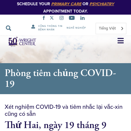
SCHEDULE YOUR
PRIMARY CARE
OR
PSYCHIATRY
APPOINTMENT TODAY.
CỔNG THÔNG TIN
Tiếng Việt
NGHỀ NGHIỆP
BỆNH NHÂN
Bỏ
qua
điều
hướng
Phòng tiêm chủng COVID-
19
Xét nghiệm COVID-19 và tiêm nhắc lại vắc-xin
cũng có sẵn
Thứ Hai, ngày 19 tháng 9